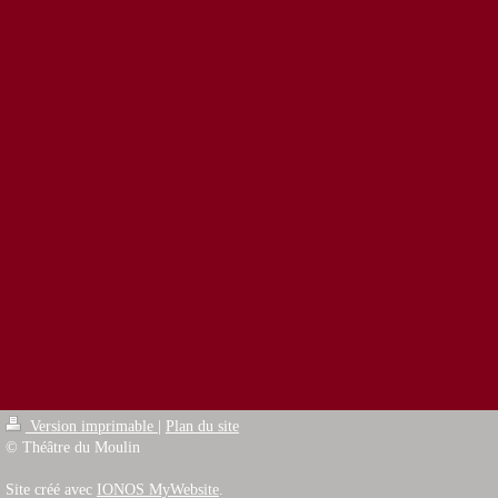
Version imprimable
|
Plan du site
© Théâtre du Moulin
Site créé avec
IONOS MyWebsite
.