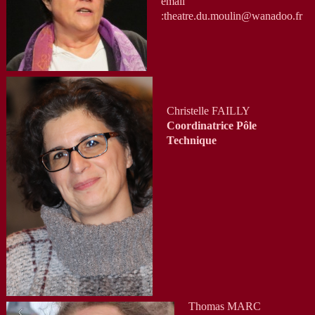
email
:theatre.du.moulin@wanadoo.fr
Christelle FAILLY
Coordinatrice Pôle
Technique
Thomas MARC