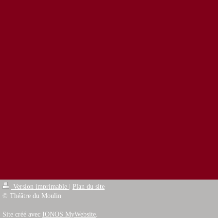
Version imprimable
|
Plan du site
© Théâtre du Moulin
Site créé avec
IONOS MyWebsite
.