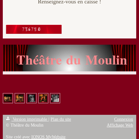
Renseignez-vous en caisse !
Théâtre du Moulin
Version imprimable
|
Plan du site
Connexion
© Théâtre du Moulin
Affichage Web
Site créé avec
IONOS MyWebsite
.