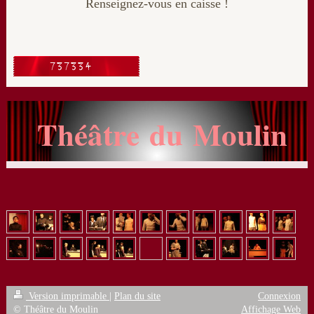
Renseignez-vous en caisse !
Théâtre du Moulin
Version imprimable
|
Plan du site
Connexion
© Théâtre du Moulin
Affichage Web