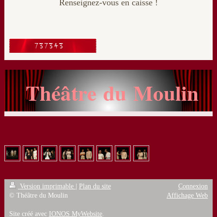
Renseignez-vous en caisse !
Théâtre du Moulin
Version imprimable
|
Plan du site
Connexion
© Théâtre du Moulin
Affichage Web
Site créé avec
IONOS MyWebsite
.