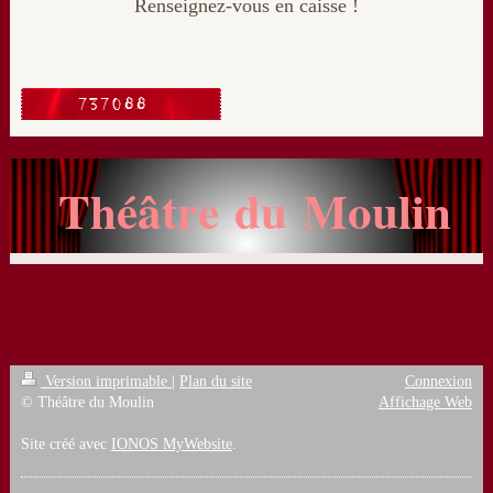
Renseignez-vous en caisse !
Théâtre du Moulin
Version imprimable
|
Plan du site
Connexion
© Théâtre du Moulin
Affichage Web
Site créé avec
IONOS MyWebsite
.